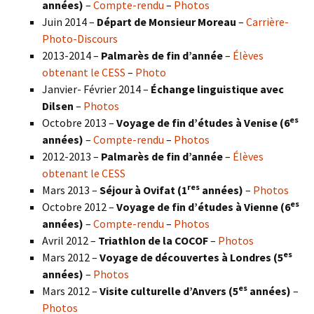
années)
–
Compte-rendu
–
Photos
Juin 2014 –
Départ de Monsieur Moreau
–
Carrière-
Photo-Discours
2013-2014 –
Palmarès de fin d’année
–
Élèves
obtenant le CESS
–
Photo
Janvier- Février 2014 –
Échange linguistique avec
Dilsen
–
Photos
es
Octobre 2013 –
Voyage de fin d’études à Venise (6
années)
–
Compte-rendu
–
Photos
2012-2013 –
Palmarès de fin d’année
–
Élèves
obtenant le CESS
res
Mars 2013 –
Séjour à Ovifat (1
années)
–
Photos
es
Octobre 2012 –
Voyage de fin d’études à Vienne (6
années)
–
Compte-rendu
–
Photos
Avril 2012 –
Triathlon de la COCOF
–
Photos
es
Mars 2012 –
Voyage de découvertes à Londres (5
années)
–
Photos
es
Mars 2012 –
Visite culturelle d’Anvers (5
années)
–
Photos