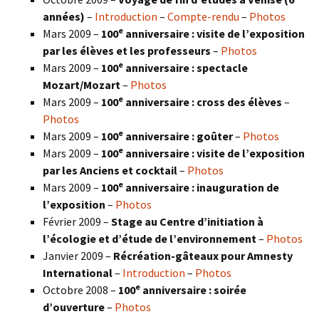
années)
–
Introduction
–
Compte-rendu
–
Photos
e
Mars 2009 –
100
anniversaire : visite de l’exposition
par les élèves et les professeurs
–
Photos
e
Mars 2009 –
100
anniversaire : spectacle
Mozart/Mozart
–
Photos
e
Mars 2009 –
100
anniversaire : cross des élèves
–
Photos
e
Mars 2009 –
100
anniversaire : goûter
–
Photos
e
Mars 2009 –
100
anniversaire : visite de l’exposition
par les Anciens et cocktail
–
Photos
e
Mars 2009 –
100
anniversaire : inauguration de
l’exposition
–
Photos
Février 2009 –
Stage au Centre d’initiation à
l’écologie et d’étude de l’environnement
–
Photos
Janvier 2009 –
Récréation-gâteaux pour Amnesty
International
–
Introduction
–
Photos
e
Octobre 2008 –
100
anniversaire : soirée
d’ouverture
–
Photos