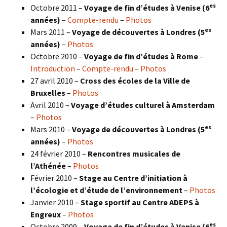
es
Octobre 2011 –
Voyage de fin d’études à Venise (6
années)
–
Compte-rendu
–
Photos
es
Mars 2011 –
Voyage de découvertes à Londres (5
années)
–
Photos
Octobre 2010 –
Voyage de fin d’études à Rome
–
Introduction
–
Compte-rendu
–
Photos
27 avril 2010 –
Cross des écoles de la Ville de
Bruxelles
–
Photos
Avril 2010 –
Voyage d’études culturel à Amsterdam
–
Photos
es
Mars 2010 –
Voyage de découvertes à Londres
(5
années)
–
Photos
24 février 2010 –
Rencontres musicales de
l’Athénée
–
Photos
Février 2010 –
Stage au Centre d’initiation à
l’écologie et d’étude de l’environnement
–
Photos
Janvier 2010 –
Stage sportif au Centre ADEPS à
Engreux
–
Photos
es
Octobre 2009 –
Voyage de fin d’études à Venise (6