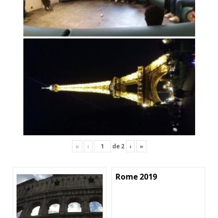
«
‹
de
2
›
»
Rome 2019