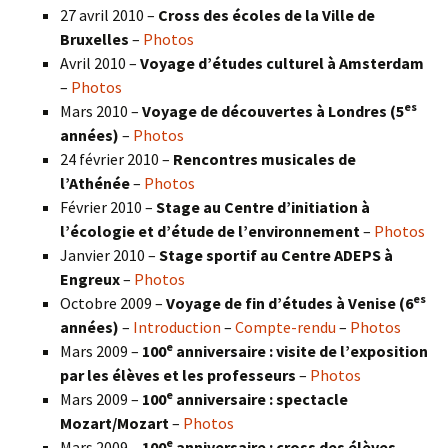
27 avril 2010 –
Cross des écoles de la Ville de
Bruxelles
–
Photos
Avril 2010 –
Voyage d’études culturel à Amsterdam
–
Photos
es
Mars 2010 –
Voyage de découvertes à Londres
(5
années)
–
Photos
24 février 2010 –
Rencontres musicales de
l’Athénée
–
Photos
Février 2010 –
Stage au Centre d’initiation à
l’écologie et d’étude de l’environnement
–
Photos
Janvier 2010 –
Stage sportif au Centre ADEPS à
Engreux
–
Photos
es
Octobre 2009 –
Voyage de fin d’études à Venise (6
années)
–
Introduction
–
Compte-rendu
–
Photos
e
Mars 2009 –
100
anniversaire : visite de l’exposition
par les élèves et les professeurs
–
Photos
e
Mars 2009 –
100
anniversaire : spectacle
Mozart/Mozart
–
Photos
e
Mars 2009 –
100
anniversaire : cross des élèves
–