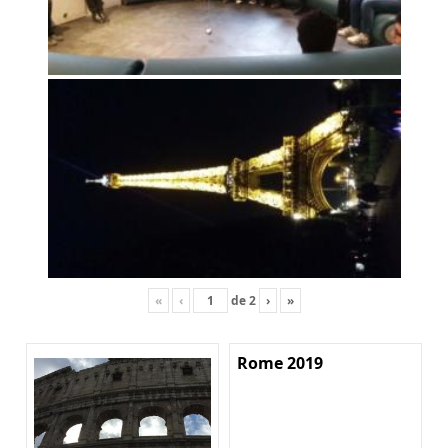
«
‹
de
2
›
»
Rome 2019