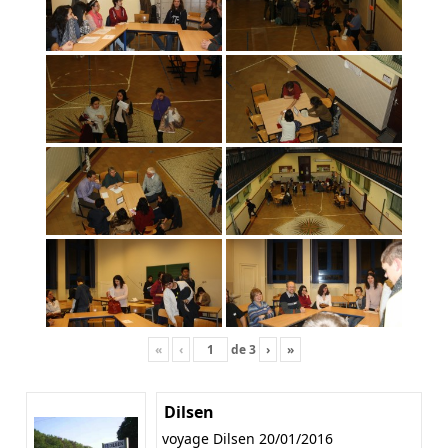
«
‹
de
3
›
»
Dilsen
voyage Dilsen 20/01/2016