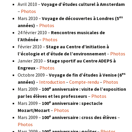
Avril 2010 –
Voyage d’études culturel à Amsterdam
–
Photos
es
Mars 2010 –
Voyage de découvertes à Londres
(5
années)
–
Photos
24 février 2010 –
Rencontres musicales de
l’Athénée
–
Photos
Février 2010 –
Stage au Centre d’initiation à
l’écologie et d’étude de l’environnement
–
Photos
Janvier 2010 –
Stage sportif au Centre ADEPS à
Engreux
–
Photos
es
Octobre 2009 –
Voyage de fin d’études à Venise (6
années)
–
Introduction
–
Compte-rendu
–
Photos
e
Mars 2009 –
100
anniversaire : visite de l’exposition
par les élèves et les professeurs
–
Photos
e
Mars 2009 –
100
anniversaire : spectacle
Mozart/Mozart
–
Photos
e
Mars 2009 –
100
anniversaire : cross des élèves
–
Photos
e
Mars 2009 –
100
anniversaire : goûter
–
Photos