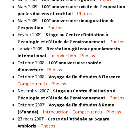
e
Mars 2009 –
100
anniversaire : visite de l’exposition
par les Anciens et cocktail
–
Photos
e
Mars 2009 –
100
anniversaire : inauguration de
l’exposition
–
Photos
Février 2009 –
Stage au Centre d’initiation à
l’écologie et d’étude de l’environnement
–
Photos
Janvier 2009 –
Récréation-gâteaux pour Amnesty
International
–
Introduction
–
Photos
e
Octobre 2008 –
100
anniversaire : soirée
d’ouverture
–
Photos
Octobre 2008 –
Voyage de fin d’études à Florence
–
Compte-rendu
–
Photos
Novembre 2007 –
Stage au Centre d’initiation à
l’écologie et d’étude de l’environnement
–
Photos
Octobre 2007 –
Voyage de fin d’études à Rome
e
(6
année)
–
Introduction
–
Compte-rendu
–
Photos
23 mars 2007 –
Cross de l’Athénée au Square
Ambiorix
–
Photos