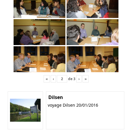
«
‹
de
3
›
»
Dilsen
voyage Dilsen 20/01/2016