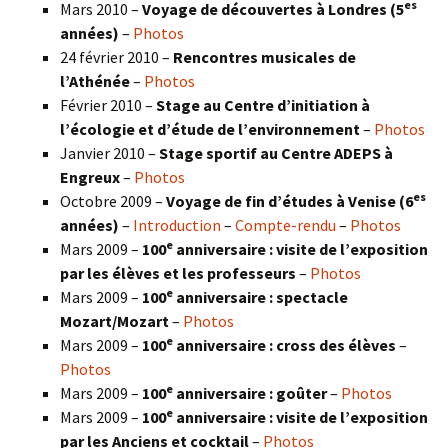
es
Mars 2010 –
Voyage de découvertes à Londres
(5
années)
–
Photos
24 février 2010 –
Rencontres musicales de
l’Athénée
–
Photos
Février 2010 –
Stage au Centre d’initiation à
l’écologie et d’étude de l’environnement
–
Photos
Janvier 2010 –
Stage sportif au Centre ADEPS à
Engreux
–
Photos
es
Octobre 2009 –
Voyage de fin d’études à Venise (6
années)
–
Introduction
–
Compte-rendu
–
Photos
e
Mars 2009 –
100
anniversaire : visite de l’exposition
par les élèves et les professeurs
–
Photos
e
Mars 2009 –
100
anniversaire : spectacle
Mozart/Mozart
–
Photos
e
Mars 2009 –
100
anniversaire : cross des élèves
–
Photos
e
Mars 2009 –
100
anniversaire : goûter
–
Photos
e
Mars 2009 –
100
anniversaire : visite de l’exposition
par les Anciens et cocktail
–
Photos