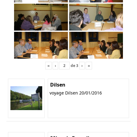
«
‹
de
3
›
»
Dilsen
voyage Dilsen 20/01/2016