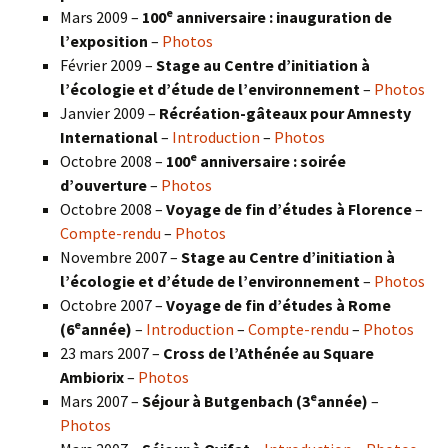
e
Mars 2009 –
100
anniversaire : inauguration de
l’exposition
–
Photos
Février 2009 –
Stage au Centre d’initiation à
l’écologie et d’étude de l’environnement
–
Photos
Janvier 2009 –
Récréation-gâteaux pour Amnesty
International
–
Introduction
–
Photos
e
Octobre 2008 –
100
anniversaire : soirée
d’ouverture
–
Photos
Octobre 2008 –
Voyage de fin d’études à Florence
–
Compte-rendu
–
Photos
Novembre 2007 –
Stage au Centre d’initiation à
l’écologie et d’étude de l’environnement
–
Photos
Octobre 2007 –
Voyage de fin d’études à Rome
e
(6
année)
–
Introduction
–
Compte-rendu
–
Photos
23 mars 2007 –
Cross de l’Athénée au Square
Ambiorix
–
Photos
e
Mars 2007 –
Séjour à Butgenbach (3
année)
–
Photos