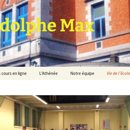
dolphe Max
 cours en ligne
L’Athénée
Notre équipe
Vie de l’école
jet d’établissement
Espace professeurs
Projets éducatif et
pédagogique
Service de médiation
Règlement d’ordre
intérieur
Les Anciens
Règlement général des
Conseil de participation
études