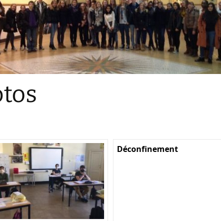
Sections
Initiatives pédagogiques
Stage d’écologie
Examens 3e degr
Les échanges
tos
linguistiques
Méthode de travai
Déconfinement