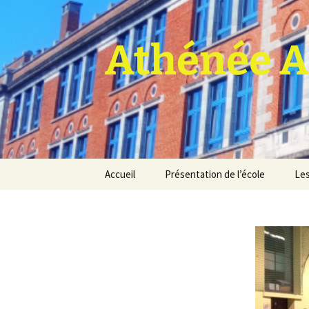
Athénée A
Aller
Accueil
Présentation de l’école
Les
au
contenu
Pro