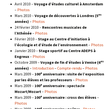
Avril 2010 –
Voyage d’études culturel à Amsterdam
–
Photos
es
Mars 2010 –
Voyage de découvertes à Londres
(5
années)
–
Photos
24 février 2010 –
Rencontres musicales de
l’Athénée
–
Photos
Février 2010 –
Stage au Centre d’initiation à
l’écologie et d’étude de l’environnement
–
Photos
Janvier 2010 –
Stage sportif au Centre ADEPS à
Engreux
–
Photos
es
Octobre 2009 –
Voyage de fin d’études à Venise (6
années)
–
Introduction
–
Compte-rendu
–
Photos
e
Mars 2009 –
100
anniversaire : visite de l’exposition
par les élèves et les professeurs
–
Photos
e
Mars 2009 –
100
anniversaire : spectacle
Mozart/Mozart
–
Photos
e
Mars 2009 –
100
anniversaire : cross des élèves
–
Photos
e