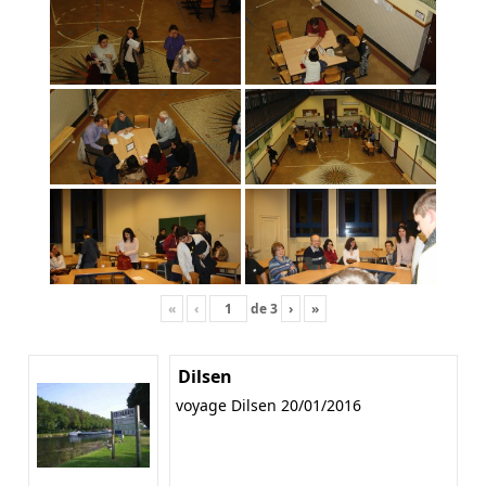
«
‹
de
3
›
»
Dilsen
voyage Dilsen 20/01/2016