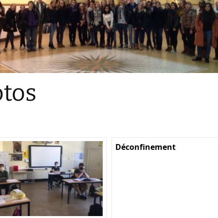
Sections
Initiatives pédagogiques
Stage d’écologie
Examens 3e degr
Les échanges
tos
linguistiques
Méthode de travai
Déconfinement