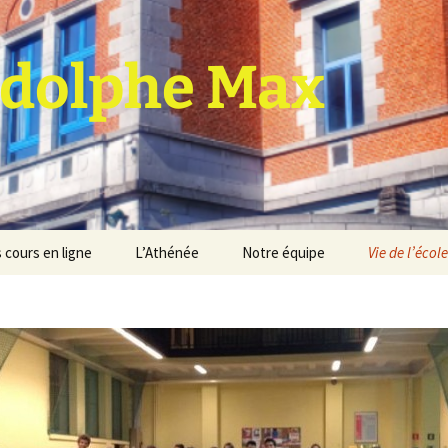
dolphe Max
 cours en ligne
L’Athénée
Notre équipe
Vie de l’école
jet d’établissement
Espace professeurs
Projets éducatif et
pédagogique
Service de médiation
Règlement d’ordre
intérieur
Les Anciens
Règlement général des
Conseil de participation
études