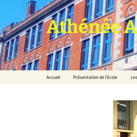
Athénée A
Aller
Accueil
Présentation de l’école
Les
au
contenu
Pro