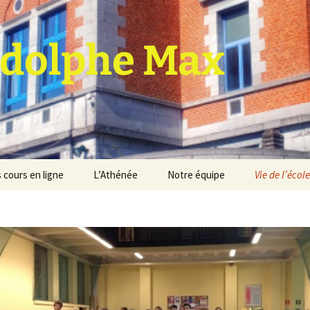
dolphe Max
 cours en ligne
L’Athénée
Notre équipe
Vie de l’école
jet d’établissement
Espace professeurs
Projets éducatif et
pédagogique
Service de médiation
Règlement d’ordre
intérieur
Les Anciens
Règlement général des
Conseil de participation
études