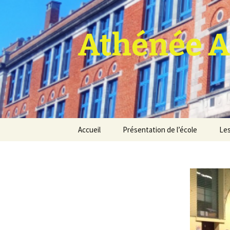
Athénée A
Aller
Accueil
Présentation de l’école
Les
au
contenu
Pro