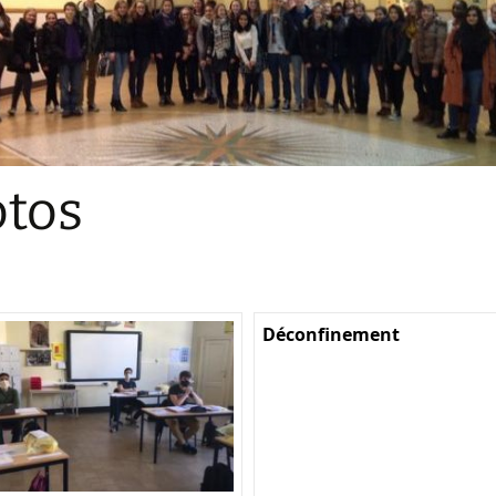
Sections
Initiatives pédagogiques
Stage d’écologie
Examens 3e degr
Les échanges
tos
linguistiques
Méthode de travai
Déconfinement