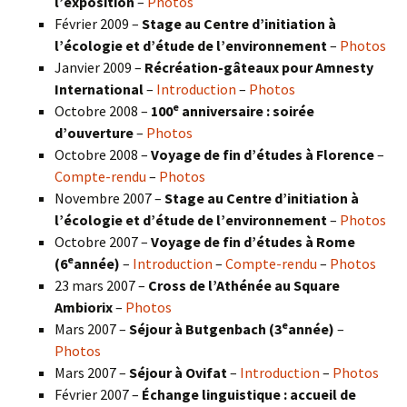
l’exposition
–
Photos
Février 2009 –
Stage au Centre d’initiation à
l’écologie et d’étude de l’environnement
–
Photos
Janvier 2009 –
Récréation-gâteaux pour Amnesty
International
–
Introduction
–
Photos
e
Octobre 2008 –
100
anniversaire : soirée
d’ouverture
–
Photos
Octobre 2008 –
Voyage de fin d’études à Florence
–
Compte-rendu
–
Photos
Novembre 2007 –
Stage au Centre d’initiation à
l’écologie et d’étude de l’environnement
–
Photos
Octobre 2007 –
Voyage de fin d’études à Rome
e
(6
année)
–
Introduction
–
Compte-rendu
–
Photos
23 mars 2007 –
Cross de l’Athénée au Square
Ambiorix
–
Photos
e
Mars 2007 –
Séjour à Butgenbach (3
année)
–
Photos
Mars 2007 –
Séjour à Ovifat
–
Introduction
–
Photos
Février 2007 –
Échange linguistique : accueil de