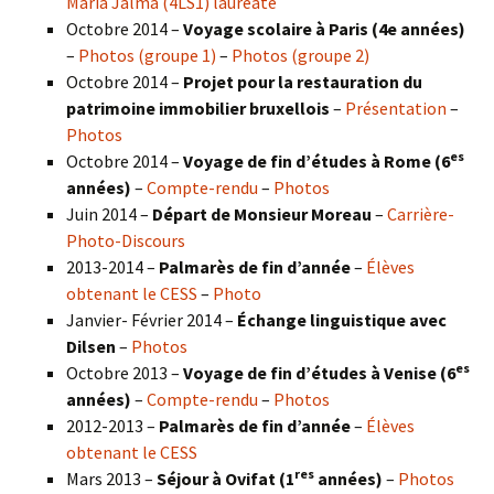
Maria Jalma (4LS1) lauréate
Octobre 2014 –
Voyage scolaire à Paris (4e années)
–
Photos (groupe 1)
–
Photos (groupe 2)
Octobre 2014 –
Projet pour la restauration du
patrimoine immobilier bruxellois
–
Présentation
–
Photos
es
Octobre 2014 –
Voyage de fin d’études à Rome (6
années)
–
Compte-rendu
–
Photos
Juin 2014 –
Départ de Monsieur Moreau
–
Carrière-
Photo-Discours
2013-2014 –
Palmarès de fin d’année
–
Élèves
obtenant le CESS
–
Photo
Janvier- Février 2014 –
Échange linguistique avec
Dilsen
–
Photos
es
Octobre 2013 –
Voyage de fin d’études à Venise (6
années)
–
Compte-rendu
–
Photos
2012-2013 –
Palmarès de fin d’année
–
Élèves
obtenant le CESS
res
Mars 2013 –
Séjour à Ovifat (1
années)
–
Photos