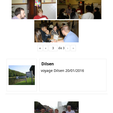
«
‹
de
3
›
»
Dilsen
voyage Dilsen 20/01/2016