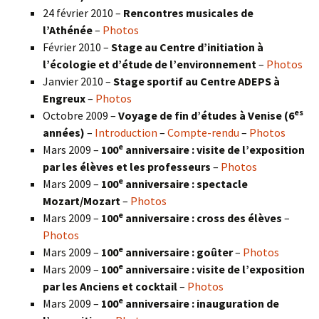
24 février 2010 –
Rencontres musicales de
l’Athénée
–
Photos
Février 2010 –
Stage au Centre d’initiation à
l’écologie et d’étude de l’environnement
–
Photos
Janvier 2010 –
Stage sportif au Centre ADEPS à
Engreux
–
Photos
es
Octobre 2009 –
Voyage de fin d’études à Venise (6
années)
–
Introduction
–
Compte-rendu
–
Photos
e
Mars 2009 –
100
anniversaire : visite de l’exposition
par les élèves et les professeurs
–
Photos
e
Mars 2009 –
100
anniversaire : spectacle
Mozart/Mozart
–
Photos
e
Mars 2009 –
100
anniversaire : cross des élèves
–
Photos
e
Mars 2009 –
100
anniversaire : goûter
–
Photos
e
Mars 2009 –
100
anniversaire : visite de l’exposition
par les Anciens et cocktail
–
Photos
e
Mars 2009 –
100
anniversaire : inauguration de