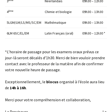
ème
3
Néerlandais
09h30 – 12h30
ème
4
Chimie et biologie
09h30 – 13h30
5LGM/LM/LS/MS/SC/EM
Mathématique
09h30 – 13h30
6LM 6SC/EL/EM
Latin Français (oral)
09h30 – 12h30 *
*L’horaire de passage pour les examens oraux prévus ce
jour-là seront décalés d’1h30. Merci de bien vouloir prendre
contact avec le professeur de la matière afin de confirmer
votre nouvelle heure de passage.
Exceptionnellement, le
blocus
organisé à l’école aura lieu
de
14h à 16h
.
Merci pour votre compréhension et collaboration,
La Proviseure, La