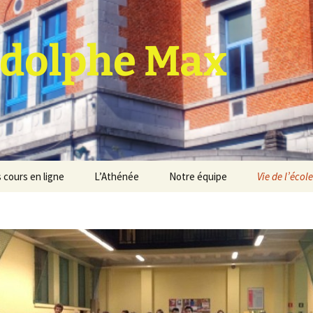
dolphe Max
 cours en ligne
L’Athénée
Notre équipe
Vie de l’école
jet d’établissement
Espace professeurs
Projets éducatif et
pédagogique
Service de médiation
Règlement d’ordre
intérieur
Les Anciens
Règlement général des
Conseil de participation
études