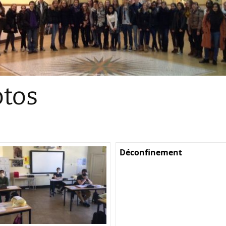
Sections
Initiatives pédagogiques
Stage d’écologie
Examens 3e degr
Les échanges
tos
linguistiques
Méthode de travai
Déconfinement