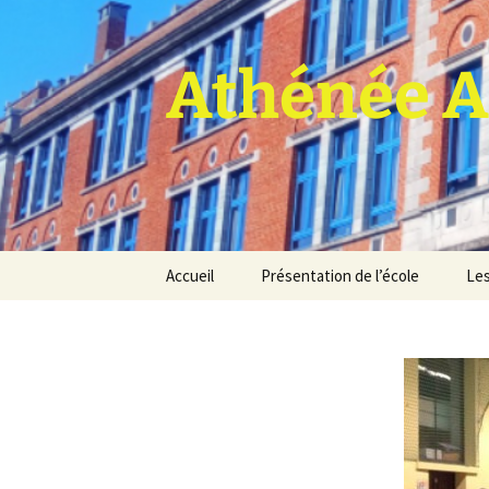
Athénée A
Aller
Accueil
Présentation de l’école
Les
au
contenu
Pro