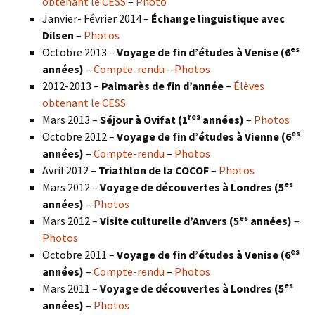
obtenant le CESS
–
Photo
Janvier- Février 2014 –
Échange linguistique avec
Dilsen
–
Photos
es
Octobre 2013 –
Voyage de fin d’études à Venise (6
années)
–
Compte-rendu
–
Photos
2012-2013 –
Palmarès de fin d’année
–
Élèves
obtenant le CESS
res
Mars 2013 –
Séjour à Ovifat (1
années)
–
Photos
es
Octobre 2012 –
Voyage de fin d’études à Vienne (6
années)
–
Compte-rendu
–
Photos
Avril 2012 –
Triathlon de la COCOF
–
Photos
es
Mars 2012 –
Voyage de découvertes à Londres (5
années)
–
Photos
es
Mars 2012 –
Visite culturelle d’Anvers (5
années)
–
Photos
es
Octobre 2011 –
Voyage de fin d’études à Venise (6
années)
–
Compte-rendu
–
Photos
es
Mars 2011 –
Voyage de découvertes à Londres (5
années)
–
Photos