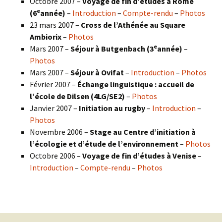
Octobre 2007 –
Voyage de fin d’études à Rome
e
(6
année)
–
Introduction
–
Compte-rendu
–
Photos
23 mars 2007 –
Cross de l’Athénée au Square
Ambiorix
–
Photos
e
Mars 2007 –
Séjour à Butgenbach (3
année)
–
Photos
Mars 2007 –
Séjour à Ovifat
–
Introduction
–
Photos
Février 2007 –
Échange linguistique : accueil de
l’école de Dilsen (4LG/SE2)
–
Photos
Janvier 2007 –
Initiation au rugby
–
Introduction
–
Photos
Novembre 2006 –
Stage au Centre d’initiation à
l’écologie et d’étude de l’environnement
–
Photos
Octobre 2006 –
Voyage de fin d’études à Venise
–
Introduction
–
Compte-rendu
–
Photos