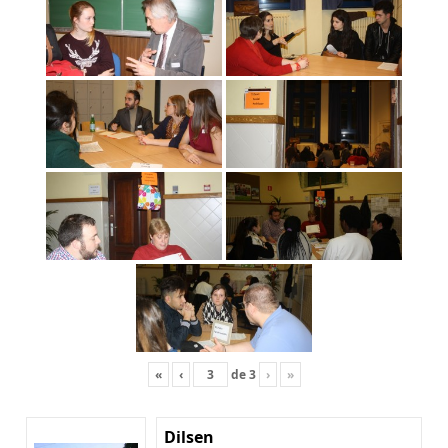
«
‹
de
3
›
»
Dilsen