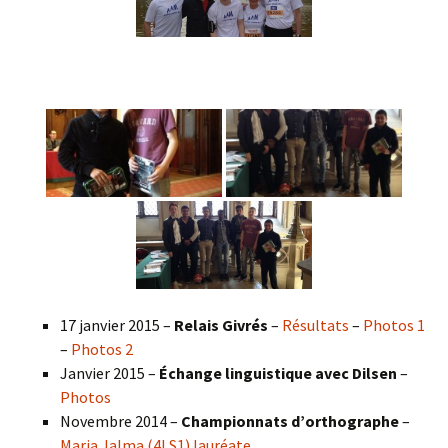
17 janvier 2015 –
Relais Givrés
–
Résultats
–
Photos 1
–
Photos 2
Janvier 2015 –
Échange linguistique avec Dilsen
–
Photos
Novembre 2014 –
Championnats d’orthographe
–
Maria Jalma (4LS1) lauréate