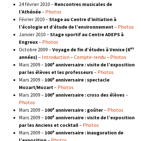
24 février 2010 –
Rencontres musicales de
l’Athénée
–
Photos
Février 2010 –
Stage au Centre d’initiation à
l’écologie et d’étude de l’environnement
–
Photos
Janvier 2010 –
Stage sportif au Centre ADEPS à
Engreux
–
Photos
es
Octobre 2009 –
Voyage de fin d’études à Venise (6
années)
–
Introduction
–
Compte-rendu
–
Photos
e
Mars 2009 –
100
anniversaire : visite de l’exposition
par les élèves et les professeurs
–
Photos
e
Mars 2009 –
100
anniversaire : spectacle
Mozart/Mozart
–
Photos
e
Mars 2009 –
100
anniversaire : cross des élèves
–
Photos
e
Mars 2009 –
100
anniversaire : goûter
–
Photos
e
Mars 2009 –
100
anniversaire : visite de l’exposition
par les Anciens et cocktail
–
Photos
e
Mars 2009 –
100
anniversaire : inauguration de
l’exposition
–
Photos