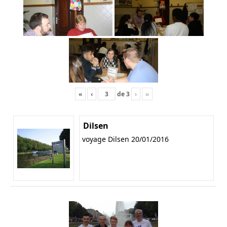
«
‹
de
3
›
»
Dilsen
voyage Dilsen 20/01/2016