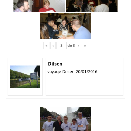
«
‹
de
3
›
»
Dilsen
voyage Dilsen 20/01/2016