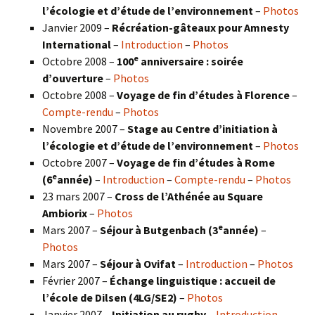
l’écologie et d’étude de l’environnement
–
Photos
Janvier 2009 –
Récréation-gâteaux pour Amnesty
International
–
Introduction
–
Photos
e
Octobre 2008 –
100
anniversaire : soirée
d’ouverture
–
Photos
Octobre 2008 –
Voyage de fin d’études à Florence
–
Compte-rendu
–
Photos
Novembre 2007 –
Stage au Centre d’initiation à
l’écologie et d’étude de l’environnement
–
Photos
Octobre 2007 –
Voyage de fin d’études à Rome
e
(6
année)
–
Introduction
–
Compte-rendu
–
Photos
23 mars 2007 –
Cross de l’Athénée au Square
Ambiorix
–
Photos
e
Mars 2007 –
Séjour à Butgenbach (3
année)
–
Photos
Mars 2007 –
Séjour à Ovifat
–
Introduction
–
Photos
Février 2007 –
Échange linguistique : accueil de
l’école de Dilsen (4LG/SE2)
–
Photos
Janvier 2007 –
Initiation au rugby
–
Introduction
–