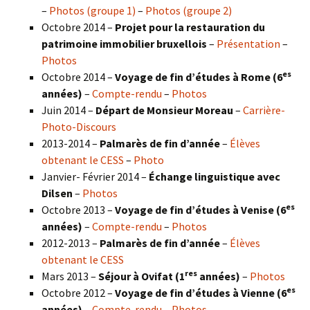
–
Photos (groupe 1)
–
Photos (groupe 2)
Octobre 2014 –
Projet pour la restauration du
patrimoine immobilier bruxellois
–
Présentation
–
Photos
es
Octobre 2014 –
Voyage de fin d’études à Rome (6
années)
–
Compte-rendu
–
Photos
Juin 2014 –
Départ de Monsieur Moreau
–
Carrière-
Photo-Discours
2013-2014 –
Palmarès de fin d’année
–
Élèves
obtenant le CESS
–
Photo
Janvier- Février 2014 –
Échange linguistique avec
Dilsen
–
Photos
es
Octobre 2013 –
Voyage de fin d’études à Venise (6
années)
–
Compte-rendu
–
Photos
2012-2013 –
Palmarès de fin d’année
–
Élèves
obtenant le CESS
res
Mars 2013 –
Séjour à Ovifat (1
années)
–
Photos
es
Octobre 2012 –
Voyage de fin d’études à Vienne (6
années)
–
Compte-rendu
–
Photos