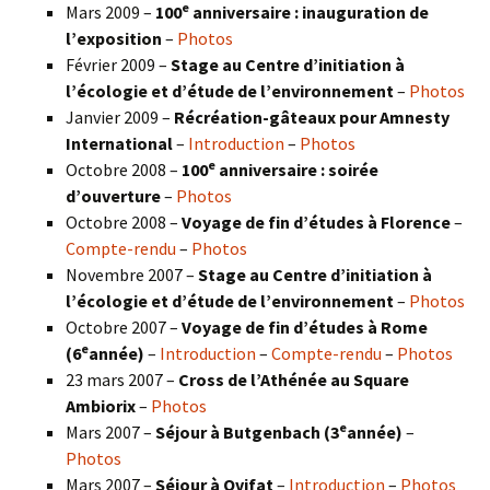
e
Mars 2009 –
100
anniversaire : inauguration de
l’exposition
–
Photos
Février 2009 –
Stage au Centre d’initiation à
l’écologie et d’étude de l’environnement
–
Photos
Janvier 2009 –
Récréation-gâteaux pour Amnesty
International
–
Introduction
–
Photos
e
Octobre 2008 –
100
anniversaire : soirée
d’ouverture
–
Photos
Octobre 2008 –
Voyage de fin d’études à Florence
–
Compte-rendu
–
Photos
Novembre 2007 –
Stage au Centre d’initiation à
l’écologie et d’étude de l’environnement
–
Photos
Octobre 2007 –
Voyage de fin d’études à Rome
e
(6
année)
–
Introduction
–
Compte-rendu
–
Photos
23 mars 2007 –
Cross de l’Athénée au Square
Ambiorix
–
Photos
e
Mars 2007 –
Séjour à Butgenbach (3
année)
–
Photos
Mars 2007 –
Séjour à Ovifat
–
Introduction
–
Photos