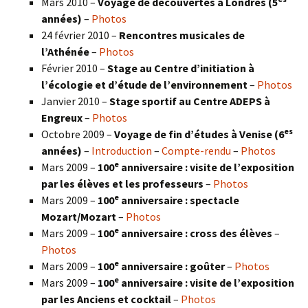
Mars 2010 –
Voyage de découvertes à Londres
(5
années)
–
Photos
24 février 2010 –
Rencontres musicales de
l’Athénée
–
Photos
Février 2010 –
Stage au Centre d’initiation à
l’écologie et d’étude de l’environnement
–
Photos
Janvier 2010 –
Stage sportif au Centre ADEPS à
Engreux
–
Photos
es
Octobre 2009 –
Voyage de fin d’études à Venise (6
années)
–
Introduction
–
Compte-rendu
–
Photos
e
Mars 2009 –
100
anniversaire : visite de l’exposition
par les élèves et les professeurs
–
Photos
e
Mars 2009 –
100
anniversaire : spectacle
Mozart/Mozart
–
Photos
e
Mars 2009 –
100
anniversaire : cross des élèves
–
Photos
e
Mars 2009 –
100
anniversaire : goûter
–
Photos
e
Mars 2009 –
100
anniversaire : visite de l’exposition
par les Anciens et cocktail
–
Photos