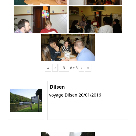
«
‹
de
3
›
»
Dilsen
voyage Dilsen 20/01/2016