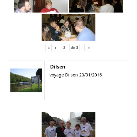
«
‹
de
3
›
»
Dilsen
voyage Dilsen 20/01/2016