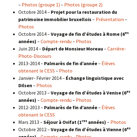
–
Photos (groupe 1)
–
Photos (groupe 2)
Octobre 2014 –
Projet pour la restauration du
patrimoine immobilier bruxellois
–
Présentation
–
Photos
es
Octobre 2014 –
Voyage de fin d’études à Rome (6
années)
–
Compte-rendu
–
Photos
Juin 2014 –
Départ de Monsieur Moreau
–
Carrière-
Photo-Discours
2013-2014 –
Palmarès de fin d’année
–
Élèves
obtenant le CESS
–
Photo
Janvier- Février 2014 –
Échange linguistique avec
Dilsen
–
Photos
es
Octobre 2013 –
Voyage de fin d’études à Venise (6
années)
–
Compte-rendu
–
Photos
2012-2013 –
Palmarès de fin d’année
–
Élèves
obtenant le CESS
res
Mars 2013 –
Séjour à Ovifat (1
années)
–
Photos
es
Octobre 2012 –
Voyage de fin d’études à Vienne (6
années)
–
Compte-rendu
–
Photos