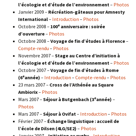
l’écologie et d’étude de l’environnement
–
Photos
Janvier 2009 –
Récréation-gâteaux pour Amnesty
International
–
Introduction
–
Photos
e
Octobre 2008 –
100
anniversaire : soirée
d’ouverture
–
Photos
Octobre 2008 –
Voyage de fin d’études à Florence
–
Compte-rendu
–
Photos
Novembre 2007 –
Stage au Centre d’initiation à
l’écologie et d’étude de l’environnement
–
Photos
Octobre 2007 –
Voyage de fin d’études à Rome
e
(6
année)
–
Introduction
–
Compte-rendu
–
Photos
23 mars 2007 –
Cross de l’Athénée au Square
Ambiorix
–
Photos
e
Mars 2007 –
Séjour à Butgenbach (3
année)
–
Photos
Mars 2007 –
Séjour à Ovifat
–
Introduction
–
Photos
Février 2007 –
Échange linguistique : accueil de
l’école de Dilsen (4LG/SE2)
–
Photos
Janvier 2007 –
Initiation au rugby
–
Introduction
–