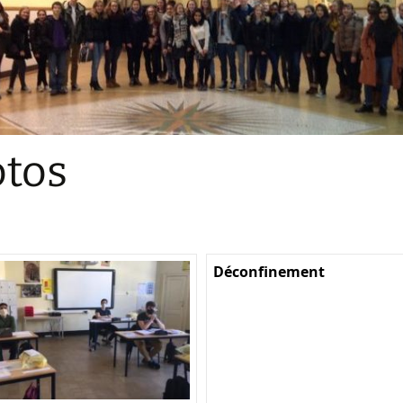
Sections
Initiatives pédagogiques
Stage d’écologie
Examens 3e degr
Les échanges
tos
linguistiques
Méthode de travai
Déconfinement