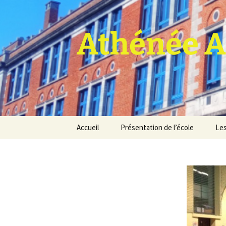
Athénée A
Aller
Accueil
Présentation de l’école
Les
au
contenu
Pro