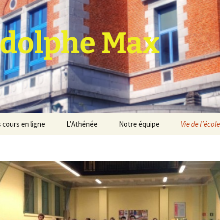
dolphe Max
 cours en ligne
L’Athénée
Notre équipe
Vie de l’école
jet d’établissement
Espace professeurs
Projets éducatif et
pédagogique
Service de médiation
Règlement d’ordre
intérieur
Les Anciens
Règlement général des
Conseil de participation
études