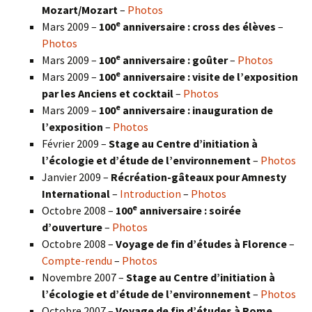
Mozart/Mozart
–
Photos
e
Mars 2009 –
100
anniversaire : cross des élèves
–
Photos
e
Mars 2009 –
100
anniversaire : goûter
–
Photos
e
Mars 2009 –
100
anniversaire : visite de l’exposition
par les Anciens et cocktail
–
Photos
e
Mars 2009 –
100
anniversaire : inauguration de
l’exposition
–
Photos
Février 2009 –
Stage au Centre d’initiation à
l’écologie et d’étude de l’environnement
–
Photos
Janvier 2009 –
Récréation-gâteaux pour Amnesty
International
–
Introduction
–
Photos
e
Octobre 2008 –
100
anniversaire : soirée
d’ouverture
–
Photos
Octobre 2008 –
Voyage de fin d’études à Florence
–
Compte-rendu
–
Photos
Novembre 2007 –
Stage au Centre d’initiation à
l’écologie et d’étude de l’environnement
–
Photos
Octobre 2007 –
Voyage de fin d’études à Rome