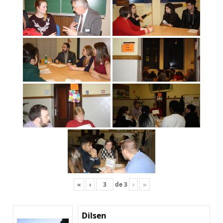
«
‹
de
3
›
»
Dilsen