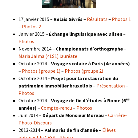
17 janvier 2015 –
Relais Givrés
–
Résultats
–
Photos 1
–
Photos 2
Janvier 2015 –
Échange linguistique avec Dilsen
–
Photos
Novembre 2014 –
Championnats d’orthographe
–
Maria Jalma (4LS1) lauréate
Octobre 2014 –
Voyage scolaire à Paris (4e années)
–
Photos (groupe 1)
–
Photos (groupe 2)
Octobre 2014 –
Projet pour la restauration du
patrimoine immobilier bruxellois
–
Présentation
–
Photos
es
Octobre 2014 –
Voyage de fin d’études à Rome (6
années)
–
Compte-rendu
–
Photos
Juin 2014 –
Départ de Monsieur Moreau
–
Carrière-
Photo-Discours
2013-2014 –
Palmarès de fin d’année
–
Élèves
obtenant le CESS
–
Photo