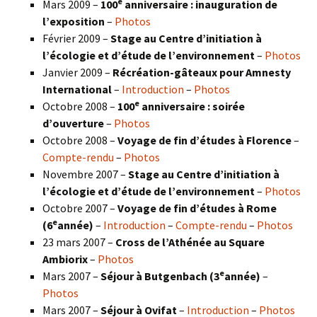
e
Mars 2009 –
100
anniversaire : inauguration de
l’exposition
–
Photos
Février 2009 –
Stage au Centre d’initiation à
l’écologie et d’étude de l’environnement
–
Photos
Janvier 2009 –
Récréation-gâteaux pour Amnesty
International
–
Introduction
–
Photos
e
Octobre 2008 –
100
anniversaire : soirée
d’ouverture
–
Photos
Octobre 2008 –
Voyage de fin d’études à Florence
–
Compte-rendu
–
Photos
Novembre 2007 –
Stage au Centre d’initiation à
l’écologie et d’étude de l’environnement
–
Photos
Octobre 2007 –
Voyage de fin d’études à Rome
e
(6
année)
–
Introduction
–
Compte-rendu
–
Photos
23 mars 2007 –
Cross de l’Athénée au Square
Ambiorix
–
Photos
e
Mars 2007 –
Séjour à Butgenbach (3
année)
–
Photos
Mars 2007 –
Séjour à Ovifat
–
Introduction
–
Photos