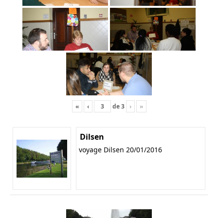
«
‹
de
3
›
»
Dilsen
voyage Dilsen 20/01/2016