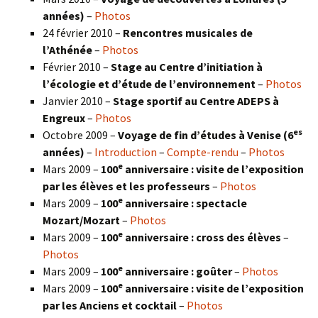
années)
–
Photos
24 février 2010 –
Rencontres musicales de
l’Athénée
–
Photos
Février 2010 –
Stage au Centre d’initiation à
l’écologie et d’étude de l’environnement
–
Photos
Janvier 2010 –
Stage sportif au Centre ADEPS à
Engreux
–
Photos
es
Octobre 2009 –
Voyage de fin d’études à Venise (6
années)
–
Introduction
–
Compte-rendu
–
Photos
e
Mars 2009 –
100
anniversaire : visite de l’exposition
par les élèves et les professeurs
–
Photos
e
Mars 2009 –
100
anniversaire : spectacle
Mozart/Mozart
–
Photos
e
Mars 2009 –
100
anniversaire : cross des élèves
–
Photos
e
Mars 2009 –
100
anniversaire : goûter
–
Photos
e
Mars 2009 –
100
anniversaire : visite de l’exposition
par les Anciens et cocktail
–
Photos