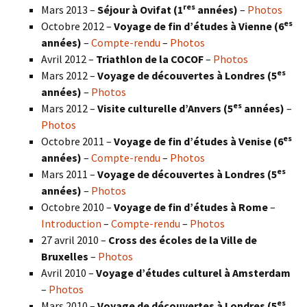
res
Mars 2013 –
Séjour à Ovifat (1
années)
–
Photos
es
Octobre 2012 –
Voyage de fin d’études à Vienne (6
années)
–
Compte-rendu
–
Photos
Avril 2012 –
Triathlon de la COCOF
–
Photos
es
Mars 2012 –
Voyage de découvertes à Londres (5
années)
–
Photos
es
Mars 2012 –
Visite culturelle d’Anvers (5
années)
–
Photos
es
Octobre 2011 –
Voyage de fin d’études à Venise (6
années)
–
Compte-rendu
–
Photos
es
Mars 2011 –
Voyage de découvertes à Londres (5
années)
–
Photos
Octobre 2010 –
Voyage de fin d’études à Rome
–
Introduction
–
Compte-rendu
–
Photos
27 avril 2010 –
Cross des écoles de la Ville de
Bruxelles
–
Photos
Avril 2010 –
Voyage d’études culturel à Amsterdam
–
Photos
es
Mars 2010 –
Voyage de découvertes à Londres
(5