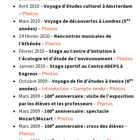
Avril 2010 –
Voyage d’études culturel à Amsterdam
–
Photos
es
Mars 2010 –
Voyage de découvertes à Londres
(5
années)
–
Photos
24 février 2010 –
Rencontres musicales de
l’Athénée
–
Photos
Février 2010 –
Stage au Centre d’initiation à
l’écologie et d’étude de l’environnement
–
Photos
Janvier 2010 –
Stage sportif au Centre ADEPS à
Engreux
–
Photos
es
Octobre 2009 –
Voyage de fin d’études à Venise (6
années)
–
Introduction
–
Compte-rendu
–
Photos
e
Mars 2009 –
100
anniversaire : visite de l’exposition
par les élèves et les professeurs
–
Photos
e
Mars 2009 –
100
anniversaire : spectacle
Mozart/Mozart
–
Photos
e
Mars 2009 –
100
anniversaire : cross des élèves
–
Photos
e