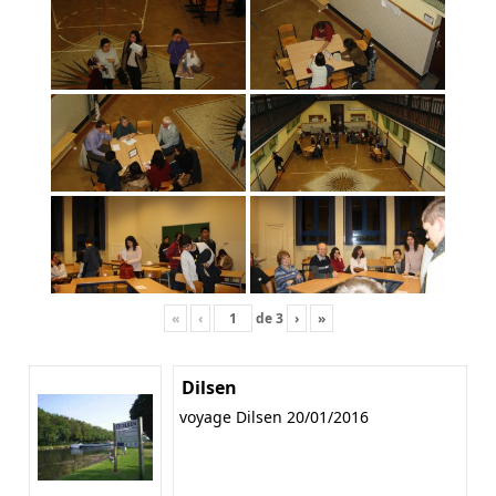
«
‹
de
3
›
»
Dilsen
voyage Dilsen 20/01/2016