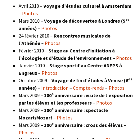
Avril 2010 –
Voyage d’études culturel à Amsterdam
–
Photos
es
Mars 2010 –
Voyage de découvertes à Londres
(5
années)
–
Photos
24 février 2010 –
Rencontres musicales de
l’Athénée
–
Photos
Février 2010 –
Stage au Centre d’initiation à
l’écologie et d’étude de l’environnement
–
Photos
Janvier 2010 –
Stage sportif au Centre ADEPS à
Engreux
–
Photos
es
Octobre 2009 –
Voyage de fin d’études à Venise (6
années)
–
Introduction
–
Compte-rendu
–
Photos
e
Mars 2009 –
100
anniversaire : visite de l’exposition
par les élèves et les professeurs
–
Photos
e
Mars 2009 –
100
anniversaire : spectacle
Mozart/Mozart
–
Photos
e
Mars 2009 –
100
anniversaire : cross des élèves
–
Photos
e