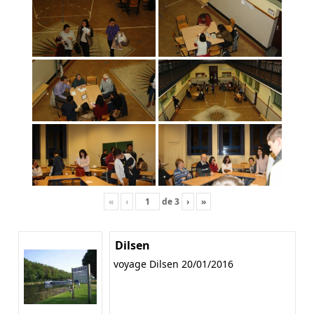
«
‹
de
3
›
»
Dilsen
voyage Dilsen 20/01/2016