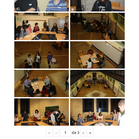
«
‹
de
3
›
»