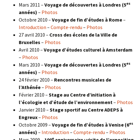
es
Mars 2011 –
Voyage de découvertes à Londres (5
années)
–
Photos
Octobre 2010 –
Voyage de fin d’études à Rome
–
Introduction
–
Compte-rendu
–
Photos
27 avril 2010 –
Cross des écoles de la Ville de
Bruxelles
–
Photos
Avril 2010 –
Voyage d’études culturel à Amsterdam
–
Photos
es
Mars 2010 –
Voyage de découvertes à Londres
(5
années)
–
Photos
24 février 2010 –
Rencontres musicales de
l’Athénée
–
Photos
Février 2010 –
Stage au Centre d’initiation à
l’écologie et d’étude de l’environnement
–
Photos
Janvier 2010 –
Stage sportif au Centre ADEPS à
Engreux
–
Photos
es
Octobre 2009 –
Voyage de fin d’études à Venise (6
années)
–
Introduction
–
Compte-rendu
–
Photos
e
Mars 2009 –
100
anniversaire : visite de l’exposition