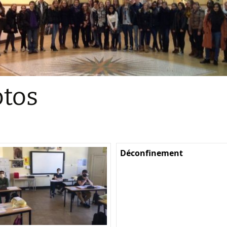
Sections
Initiatives pédagogiques
Stage d’écologie
Examens 3e degr
Les échanges
tos
linguistiques
Méthode de travai
Déconfinement