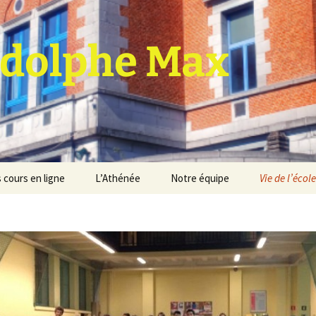
dolphe Max
 cours en ligne
L’Athénée
Notre équipe
Vie de l’école
jet d’établissement
Espace professeurs
Projets éducatif et
pédagogique
Service de médiation
Règlement d’ordre
intérieur
Les Anciens
Règlement général des
Conseil de participation
études