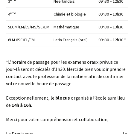
ème
3
Néerlandais
09h30 – 12h30
ème
4
Chimie et biologie
09h30 – 13h30
5LGM/LM/LS/MS/SC/EM
Mathématique
09h30 – 13h30
6LM 6SC/EL/EM
Latin Français (oral)
09h30 – 12h30 *
*L’horaire de passage pour les examens oraux prévus ce
jour-là seront décalés d’1h30. Merci de bien vouloir prendre
contact avec le professeur de la matière afin de confirmer
votre nouvelle heure de passage.
Exceptionnellement, le
blocus
organisé à l’école aura lieu
de
14h à 16h
.
Merci pour votre compréhension et collaboration,
La Proviseure, La