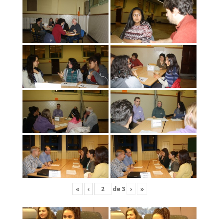
«
‹
de
3
›
»