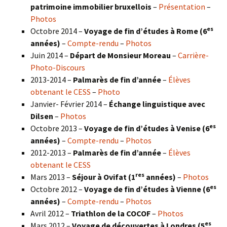
patrimoine immobilier bruxellois
–
Présentation
–
Photos
es
Octobre 2014 –
Voyage de fin d’études à Rome (6
années)
–
Compte-rendu
–
Photos
Juin 2014 –
Départ de Monsieur Moreau
–
Carrière-
Photo-Discours
2013-2014 –
Palmarès de fin d’année
–
Élèves
obtenant le CESS
–
Photo
Janvier- Février 2014 –
Échange linguistique avec
Dilsen
–
Photos
es
Octobre 2013 –
Voyage de fin d’études à Venise (6
années)
–
Compte-rendu
–
Photos
2012-2013 –
Palmarès de fin d’année
–
Élèves
obtenant le CESS
res
Mars 2013 –
Séjour à Ovifat (1
années)
–
Photos
es
Octobre 2012 –
Voyage de fin d’études à Vienne (6
années)
–
Compte-rendu
–
Photos
Avril 2012 –
Triathlon de la COCOF
–
Photos
es
Mars 2012 –
Voyage de découvertes à Londres (5