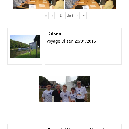
«
‹
de
3
›
»
Dilsen
voyage Dilsen 20/01/2016