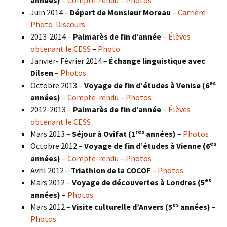
années)
–
Compte-rendu
–
Photos
Juin 2014 –
Départ de Monsieur Moreau
–
Carrière-
Photo-Discours
2013-2014 –
Palmarès de fin d’année
–
Élèves
obtenant le CESS
–
Photo
Janvier- Février 2014 –
Échange linguistique avec
Dilsen
–
Photos
es
Octobre 2013 –
Voyage de fin d’études à Venise (6
années)
–
Compte-rendu
–
Photos
2012-2013 –
Palmarès de fin d’année
–
Élèves
obtenant le CESS
res
Mars 2013 –
Séjour à Ovifat (1
années)
–
Photos
es
Octobre 2012 –
Voyage de fin d’études à Vienne (6
années)
–
Compte-rendu
–
Photos
Avril 2012 –
Triathlon de la COCOF
–
Photos
es
Mars 2012 –
Voyage de découvertes à Londres (5
années)
–
Photos
es
Mars 2012 –
Visite culturelle d’Anvers (5
années)
–
Photos