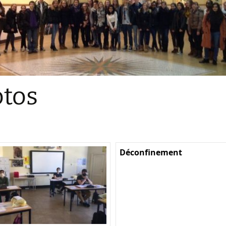
Sections
Initiatives pédagogiques
Stage d’écologie
Examens 3e degr
Les échanges
tos
linguistiques
Méthode de travai
Déconfinement