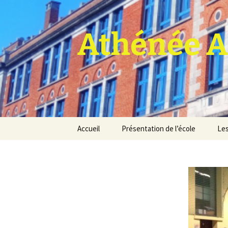
Athénée A
Aller
Accueil
Présentation de l’école
Les
au
contenu
Pro