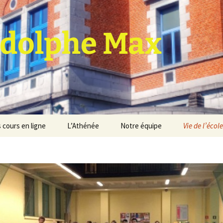
dolphe Max
 cours en ligne
L’Athénée
Notre équipe
Vie de l’école
jet d’établissement
Espace professeurs
Projets éducatif et
pédagogique
Service de médiation
Règlement d’ordre
intérieur
Les Anciens
Règlement général des
Conseil de participation
études