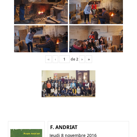
«
‹
de
2
›
»
F. ANDRIAT
Jeudi 8 novembre 2016