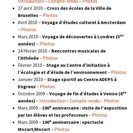
Introduction
–
Compte-rendu
–
Photos
27 avril 2010 –
Cross des écoles de la Ville de
Bruxelles
–
Photos
Avril 2010 –
Voyage d’études culturel à Amsterdam
–
Photos
es
Mars 2010 –
Voyage de découvertes à Londres
(5
années)
–
Photos
24 février 2010 –
Rencontres musicales de
l’Athénée
–
Photos
Février 2010 –
Stage au Centre d’initiation à
l’écologie et d’étude de l’environnement
–
Photos
Janvier 2010 –
Stage sportif au Centre ADEPS à
Engreux
–
Photos
es
Octobre 2009 –
Voyage de fin d’études à Venise (6
années)
–
Introduction
–
Compte-rendu
–
Photos
e
Mars 2009 –
100
anniversaire : visite de l’exposition
par les élèves et les professeurs
–
Photos
e
Mars 2009 –
100
anniversaire : spectacle
Mozart/Mozart
–
Photos