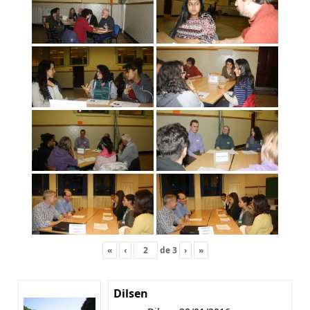
«
‹
de
3
›
»
Dilsen