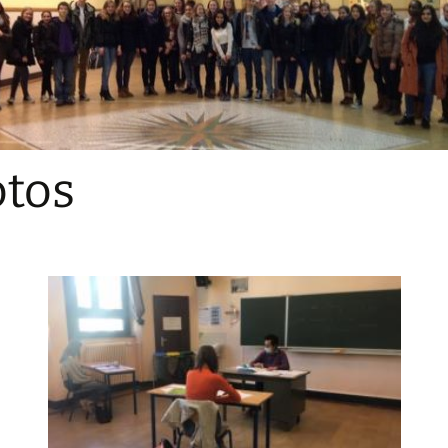
Sections
Initiatives pédagogiques
Stage d’écologie
Examens 3e degr
Les échanges
tos
linguistiques
Méthode de travai