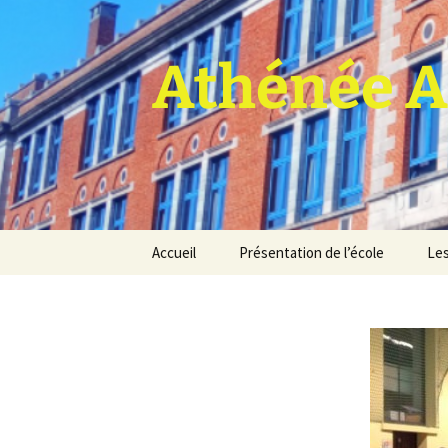
Athénée A
Aller
Accueil
Présentation de l’école
Les
au
contenu
Pro