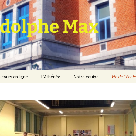
dolphe Max
 cours en ligne
L’Athénée
Notre équipe
Vie de l’école
jet d’établissement
Espace professeurs
Projets éducatif et
pédagogique
Service de médiation
Règlement d’ordre
intérieur
Les Anciens
Règlement général des
Conseil de participation
études