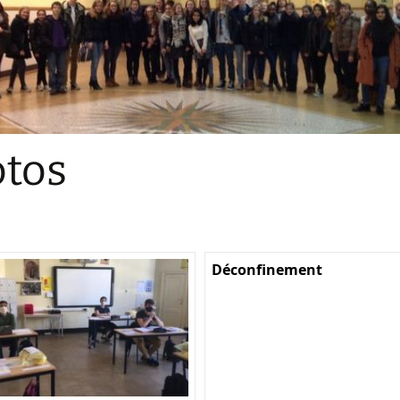
Sections
Initiatives pédagogiques
Stage d’écologie
Examens 3e degr
Les échanges
tos
linguistiques
Méthode de travai
Déconfinement