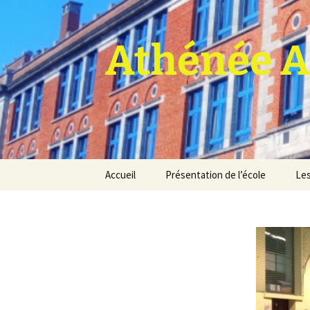
Athénée A
Aller
Accueil
Présentation de l’école
Les
au
contenu
Pro