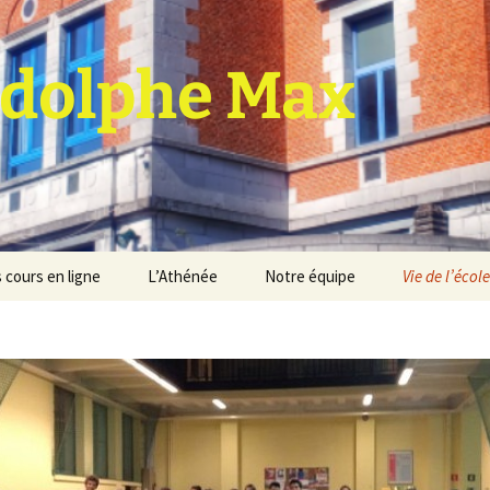
dolphe Max
 cours en ligne
L’Athénée
Notre équipe
Vie de l’école
jet d’établissement
Espace professeurs
Projets éducatif et
pédagogique
Service de médiation
Règlement d’ordre
intérieur
Les Anciens
Règlement général des
Conseil de participation
études