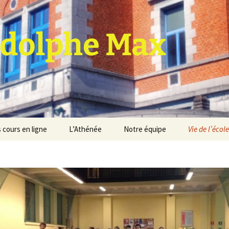
dolphe Max
 cours en ligne
L’Athénée
Notre équipe
Vie de l’école
jet d’établissement
Espace professeurs
Projets éducatif et
pédagogique
Service de médiation
Règlement d’ordre
intérieur
Les Anciens
Règlement général des
Conseil de participation
études