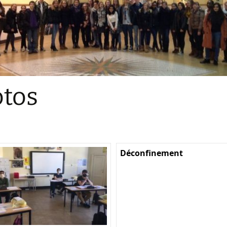
Sections
Initiatives pédagogiques
Stage d’écologie
Examens 3e degr
Les échanges
tos
linguistiques
Méthode de travai
Déconfinement