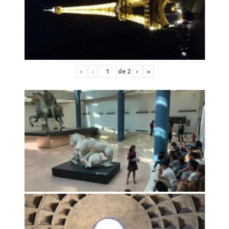
«
‹
de
2
›
»