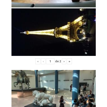
«
‹
de
2
›
»