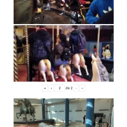
«
‹
de
2
›
»