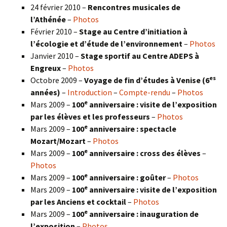
24 février 2010 –
Rencontres musicales de
l’Athénée
–
Photos
Février 2010 –
Stage au Centre d’initiation à
l’écologie et d’étude de l’environnement
–
Photos
Janvier 2010 –
Stage sportif au Centre ADEPS à
Engreux
–
Photos
es
Octobre 2009 –
Voyage de fin d’études à Venise (6
années)
–
Introduction
–
Compte-rendu
–
Photos
e
Mars 2009 –
100
anniversaire : visite de l’exposition
par les élèves et les professeurs
–
Photos
e
Mars 2009 –
100
anniversaire : spectacle
Mozart/Mozart
–
Photos
e
Mars 2009 –
100
anniversaire : cross des élèves
–
Photos
e
Mars 2009 –
100
anniversaire : goûter
–
Photos
e
Mars 2009 –
100
anniversaire : visite de l’exposition
par les Anciens et cocktail
–
Photos
e
Mars 2009 –
100
anniversaire : inauguration de
l’exposition
–
Photos