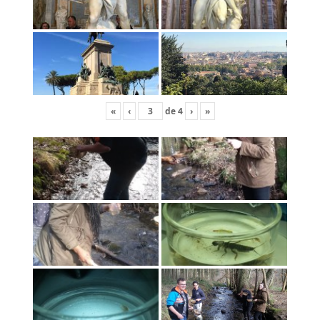
«
‹
de
4
›
»