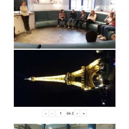
«
‹
de
2
›
»