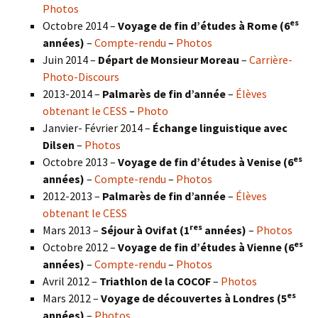
Photos
es
Octobre 2014 –
Voyage de fin d’études à Rome (6
années)
–
Compte-rendu
–
Photos
Juin 2014 –
Départ de Monsieur Moreau
–
Carrière-
Photo-Discours
2013-2014 –
Palmarès de fin d’année
–
Élèves
obtenant le CESS
–
Photo
Janvier- Février 2014 –
Échange linguistique avec
Dilsen
–
Photos
es
Octobre 2013 –
Voyage de fin d’études à Venise (6
années)
–
Compte-rendu
–
Photos
2012-2013 –
Palmarès de fin d’année
–
Élèves
obtenant le CESS
res
Mars 2013 –
Séjour à Ovifat (1
années)
–
Photos
es
Octobre 2012 –
Voyage de fin d’études à Vienne (6
années)
–
Compte-rendu
–
Photos
Avril 2012 –
Triathlon de la COCOF
–
Photos
es
Mars 2012 –
Voyage de découvertes à Londres (5
années)
–
Photos