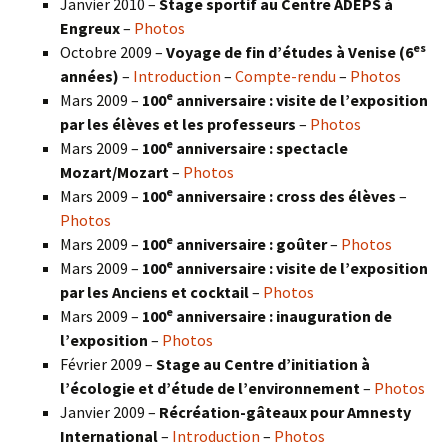
Janvier 2010 –
Stage sportif au Centre ADEPS à
Engreux
–
Photos
es
Octobre 2009 –
Voyage de fin d’études à Venise (6
années)
–
Introduction
–
Compte-rendu
–
Photos
e
Mars 2009 –
100
anniversaire : visite de l’exposition
par les élèves et les professeurs
–
Photos
e
Mars 2009 –
100
anniversaire : spectacle
Mozart/Mozart
–
Photos
e
Mars 2009 –
100
anniversaire : cross des élèves
–
Photos
e
Mars 2009 –
100
anniversaire : goûter
–
Photos
e
Mars 2009 –
100
anniversaire : visite de l’exposition
par les Anciens et cocktail
–
Photos
e
Mars 2009 –
100
anniversaire : inauguration de
l’exposition
–
Photos
Février 2009 –
Stage au Centre d’initiation à
l’écologie et d’étude de l’environnement
–
Photos
Janvier 2009 –
Récréation-gâteaux pour Amnesty
International
–
Introduction
–
Photos