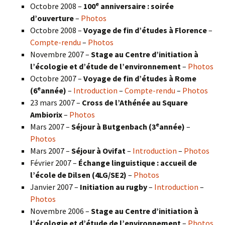
e
Octobre 2008 –
100
anniversaire : soirée
d’ouverture
–
Photos
Octobre 2008 –
Voyage de fin d’études à Florence
–
Compte-rendu
–
Photos
Novembre 2007 –
Stage au Centre d’initiation à
l’écologie et d’étude de l’environnement
–
Photos
Octobre 2007 –
Voyage de fin d’études à Rome
e
(6
année)
–
Introduction
–
Compte-rendu
–
Photos
23 mars 2007 –
Cross de l’Athénée au Square
Ambiorix
–
Photos
e
Mars 2007 –
Séjour à Butgenbach (3
année)
–
Photos
Mars 2007 –
Séjour à Ovifat
–
Introduction
–
Photos
Février 2007 –
Échange linguistique : accueil de
l’école de Dilsen (4LG/SE2)
–
Photos
Janvier 2007 –
Initiation au rugby
–
Introduction
–
Photos
Novembre 2006 –
Stage au Centre d’initiation à
l’écologie et d’étude de l’environnement
–
Photos