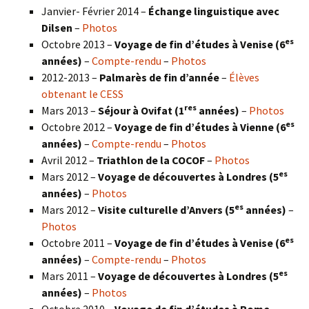
Janvier- Février 2014 –
Échange linguistique avec
Dilsen
–
Photos
es
Octobre 2013 –
Voyage de fin d’études à Venise (6
années)
–
Compte-rendu
–
Photos
2012-2013 –
Palmarès de fin d’année
–
Élèves
obtenant le CESS
res
Mars 2013 –
Séjour à Ovifat (1
années)
–
Photos
es
Octobre 2012 –
Voyage de fin d’études à Vienne (6
années)
–
Compte-rendu
–
Photos
Avril 2012 –
Triathlon de la COCOF
–
Photos
es
Mars 2012 –
Voyage de découvertes à Londres (5
années)
–
Photos
es
Mars 2012 –
Visite culturelle d’Anvers (5
années)
–
Photos
es
Octobre 2011 –
Voyage de fin d’études à Venise (6
années)
–
Compte-rendu
–
Photos
es
Mars 2011 –
Voyage de découvertes à Londres (5
années)
–
Photos
Octobre 2010 –
Voyage de fin d’études à Rome
–