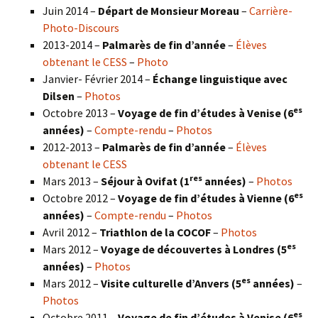
Juin 2014 –
Départ de Monsieur Moreau
–
Carrière-
Photo-Discours
2013-2014 –
Palmarès de fin d’année
–
Élèves
obtenant le CESS
–
Photo
Janvier- Février 2014 –
Échange linguistique avec
Dilsen
–
Photos
es
Octobre 2013 –
Voyage de fin d’études à Venise (6
années)
–
Compte-rendu
–
Photos
2012-2013 –
Palmarès de fin d’année
–
Élèves
obtenant le CESS
res
Mars 2013 –
Séjour à Ovifat (1
années)
–
Photos
es
Octobre 2012 –
Voyage de fin d’études à Vienne (6
années)
–
Compte-rendu
–
Photos
Avril 2012 –
Triathlon de la COCOF
–
Photos
es
Mars 2012 –
Voyage de découvertes à Londres (5
années)
–
Photos
es
Mars 2012 –
Visite culturelle d’Anvers (5
années)
–
Photos
es
Octobre 2011 –
Voyage de fin d’études à Venise (6