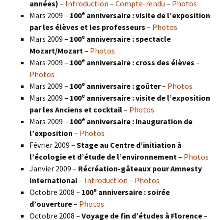
années)
–
Introduction
–
Compte-rendu
–
Photos
e
Mars 2009 –
100
anniversaire : visite de l’exposition
par les élèves et les professeurs
–
Photos
e
Mars 2009 –
100
anniversaire : spectacle
Mozart/Mozart
–
Photos
e
Mars 2009 –
100
anniversaire : cross des élèves
–
Photos
e
Mars 2009 –
100
anniversaire : goûter
–
Photos
e
Mars 2009 –
100
anniversaire : visite de l’exposition
par les Anciens et cocktail
–
Photos
e
Mars 2009 –
100
anniversaire : inauguration de
l’exposition
–
Photos
Février 2009 –
Stage au Centre d’initiation à
l’écologie et d’étude de l’environnement
–
Photos
Janvier 2009 –
Récréation-gâteaux pour Amnesty
International
–
Introduction
–
Photos
e
Octobre 2008 –
100
anniversaire : soirée
d’ouverture
–
Photos
Octobre 2008 –
Voyage de fin d’études à Florence
–