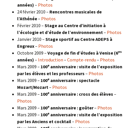
années)
–
Photos
24 février 2010 –
Rencontres musicales de
l’Athénée
–
Photos
Février 2010 –
Stage au Centre d’initiation à
l’écologie et d’étude de l’environnement
–
Photos
Janvier 2010 –
Stage sportif au Centre ADEPS à
Engreux
–
Photos
es
Octobre 2009 –
Voyage de fin d’études à Venise (6
années)
–
Introduction
–
Compte-rendu
–
Photos
e
Mars 2009 –
100
anniversaire : visite de l’exposition
par les élèves et les professeurs
–
Photos
e
Mars 2009 –
100
anniversaire : spectacle
Mozart/Mozart
–
Photos
e
Mars 2009 –
100
anniversaire : cross des élèves
–
Photos
e
Mars 2009 –
100
anniversaire : goûter
–
Photos
e
Mars 2009 –
100
anniversaire : visite de l’exposition
par les Anciens et cocktail
–
Photos
e