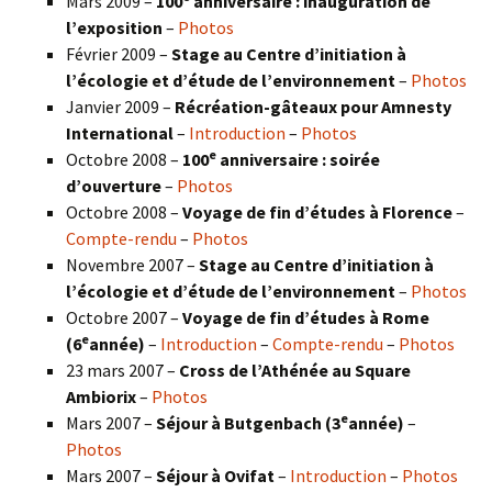
Mars 2009 –
100
anniversaire : inauguration de
l’exposition
–
Photos
Février 2009 –
Stage au Centre d’initiation à
l’écologie et d’étude de l’environnement
–
Photos
Janvier 2009 –
Récréation-gâteaux pour Amnesty
International
–
Introduction
–
Photos
e
Octobre 2008 –
100
anniversaire : soirée
d’ouverture
–
Photos
Octobre 2008 –
Voyage de fin d’études à Florence
–
Compte-rendu
–
Photos
Novembre 2007 –
Stage au Centre d’initiation à
l’écologie et d’étude de l’environnement
–
Photos
Octobre 2007 –
Voyage de fin d’études à Rome
e
(6
année)
–
Introduction
–
Compte-rendu
–
Photos
23 mars 2007 –
Cross de l’Athénée au Square
Ambiorix
–
Photos
e
Mars 2007 –
Séjour à Butgenbach (3
année)
–
Photos
Mars 2007 –
Séjour à Ovifat
–
Introduction
–
Photos