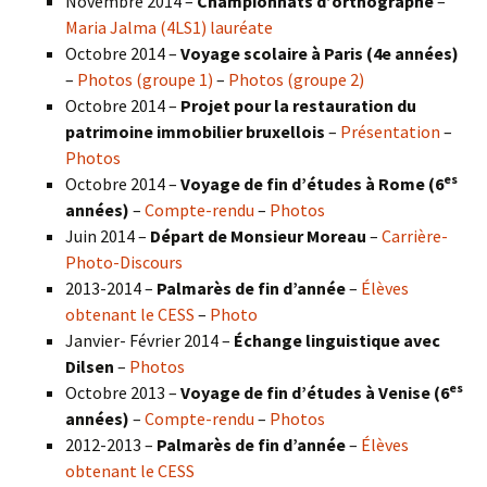
Novembre 2014 –
Championnats d’orthographe
–
Maria Jalma (4LS1) lauréate
Octobre 2014 –
Voyage scolaire à Paris (4e années)
–
Photos (groupe 1)
–
Photos (groupe 2)
Octobre 2014 –
Projet pour la restauration du
patrimoine immobilier bruxellois
–
Présentation
–
Photos
es
Octobre 2014 –
Voyage de fin d’études à Rome (6
années)
–
Compte-rendu
–
Photos
Juin 2014 –
Départ de Monsieur Moreau
–
Carrière-
Photo-Discours
2013-2014 –
Palmarès de fin d’année
–
Élèves
obtenant le CESS
–
Photo
Janvier- Février 2014 –
Échange linguistique avec
Dilsen
–
Photos
es
Octobre 2013 –
Voyage de fin d’études à Venise (6
années)
–
Compte-rendu
–
Photos
2012-2013 –
Palmarès de fin d’année
–
Élèves
obtenant le CESS