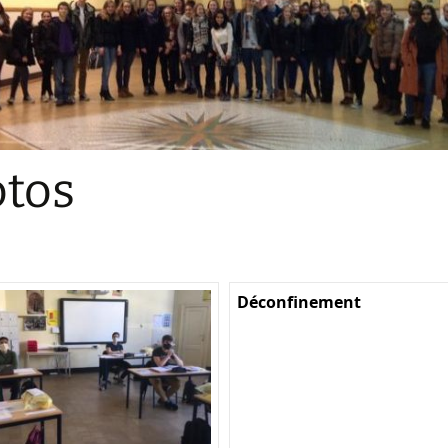
Sections
Initiatives pédagogiques
Stage d’écologie
Examens 3e degr
Les échanges
tos
linguistiques
Méthode de travai
Déconfinement