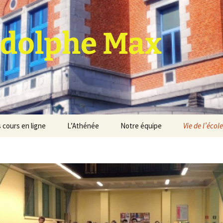
dolphe Max
 cours en ligne
L’Athénée
Notre équipe
Vie de l’école
jet d’établissement
Espace professeurs
Projets éducatif et
pédagogique
Service de médiation
Règlement d’ordre
intérieur
Les Anciens
Règlement général des
Conseil de participation
études