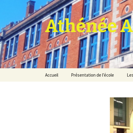
Athénée A
Aller
Accueil
Présentation de l’école
Les
au
contenu
Pro