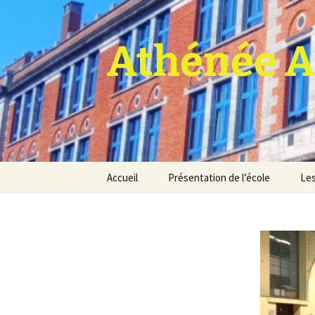
Athénée A
Aller
Accueil
Présentation de l’école
Les
au
contenu
Pro