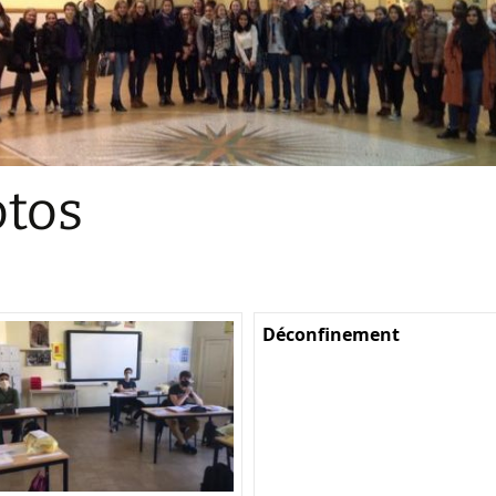
Sections
Initiatives pédagogiques
Stage d’écologie
Examens 3e degr
Les échanges
tos
linguistiques
Méthode de travai
Déconfinement