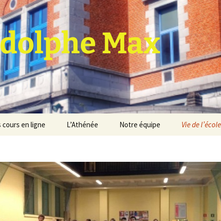
dolphe Max
 cours en ligne
L’Athénée
Notre équipe
Vie de l’école
jet d’établissement
Espace professeurs
Projets éducatif et
pédagogique
Service de médiation
Règlement d’ordre
intérieur
Les Anciens
Règlement général des
Conseil de participation
études