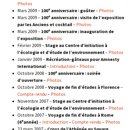
Photos
e
Mars 2009 –
100
anniversaire : goûter
–
Photos
e
Mars 2009 –
100
anniversaire : visite de l’exposition
par les Anciens et cocktail
–
Photos
e
Mars 2009 –
100
anniversaire : inauguration de
l’exposition
–
Photos
Février 2009 –
Stage au Centre d’initiation à
l’écologie et d’étude de l’environnement
–
Photos
Janvier 2009 –
Récréation-gâteaux pour Amnesty
International
–
Introduction
–
Photos
e
Octobre 2008 –
100
anniversaire : soirée
d’ouverture
–
Photos
Octobre 2008 –
Voyage de fin d’études à Florence
–
Compte-rendu
–
Photos
Novembre 2007 –
Stage au Centre d’initiation à
l’écologie et d’étude de l’environnement
–
Photos
Octobre 2007 –
Voyage de fin d’études à Rome
e
(6
année)
–
Introduction
–
Compte-rendu
–
Photos
23 mars 2007 –
Cross de l’Athénée au Square