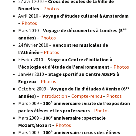
27 avril 2010 –
Cross des écoles de la Ville de
Bruxelles
–
Photos
Avril 2010 –
Voyage d’études culturel à Amsterdam
–
Photos
es
Mars 2010 –
Voyage de découvertes à Londres
(5
années)
–
Photos
24 février 2010 –
Rencontres musicales de
l’Athénée
–
Photos
Février 2010 –
Stage au Centre d’initiation à
l’écologie et d’étude de l’environnement
–
Photos
Janvier 2010 –
Stage sportif au Centre ADEPS à
Engreux
–
Photos
es
Octobre 2009 –
Voyage de fin d’études à Venise (6
années)
–
Introduction
–
Compte-rendu
–
Photos
e
Mars 2009 –
100
anniversaire : visite de l’exposition
par les élèves et les professeurs
–
Photos
e
Mars 2009 –
100
anniversaire : spectacle
Mozart/Mozart
–
Photos
e
Mars 2009 –
100
anniversaire : cross des élèves
–