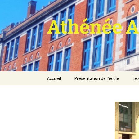
Athénée A
Aller
Accueil
Présentation de l’école
Les
au
contenu
Pro