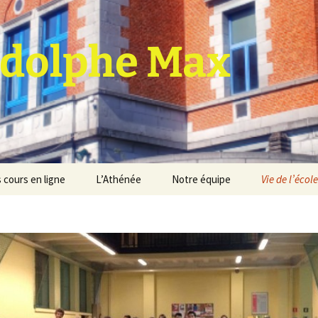
dolphe Max
 cours en ligne
L’Athénée
Notre équipe
Vie de l’école
jet d’établissement
Espace professeurs
Projets éducatif et
pédagogique
Service de médiation
Règlement d’ordre
intérieur
Les Anciens
Règlement général des
Conseil de participation
études