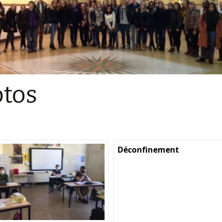
Sections
Initiatives pédagogiques
Stage d’écologie
Examens 3e degr
Les échanges
tos
linguistiques
Méthode de travai
Déconfinement