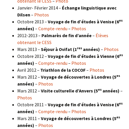
obtenant le CESS
–
Photo
Janvier- Février 2014 –
Échange linguistique avec
Dilsen
–
Photos
es
Octobre 2013 –
Voyage de fin d’études à Venise (6
années)
–
Compte-rendu
–
Photos
2012-2013 –
Palmarès de fin d’année
–
Élèves
obtenant le CESS
res
Mars 2013 –
Séjour à Ovifat (1
années)
–
Photos
es
Octobre 2012 –
Voyage de fin d’études à Vienne (6
années)
–
Compte-rendu
–
Photos
Avril 2012 –
Triathlon de la COCOF
–
Photos
es
Mars 2012 –
Voyage de découvertes à Londres (5
années)
–
Photos
es
Mars 2012 –
Visite culturelle d’Anvers (5
années)
–
Photos
es
Octobre 2011 –
Voyage de fin d’études à Venise (6
années)
–
Compte-rendu
–
Photos
es
Mars 2011 –
Voyage de découvertes à Londres (5
années)
–
Photos