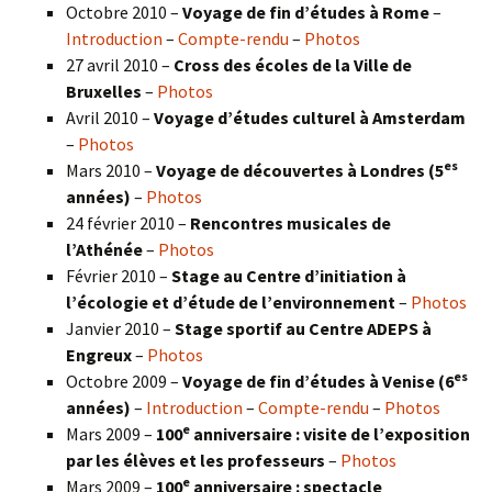
Octobre 2010 –
Voyage de fin d’études à Rome
–
Introduction
–
Compte-rendu
–
Photos
27 avril 2010 –
Cross des écoles de la Ville de
Bruxelles
–
Photos
Avril 2010 –
Voyage d’études culturel à Amsterdam
–
Photos
es
Mars 2010 –
Voyage de découvertes à Londres
(5
années)
–
Photos
24 février 2010 –
Rencontres musicales de
l’Athénée
–
Photos
Février 2010 –
Stage au Centre d’initiation à
l’écologie et d’étude de l’environnement
–
Photos
Janvier 2010 –
Stage sportif au Centre ADEPS à
Engreux
–
Photos
es
Octobre 2009 –
Voyage de fin d’études à Venise (6
années)
–
Introduction
–
Compte-rendu
–
Photos
e
Mars 2009 –
100
anniversaire : visite de l’exposition
par les élèves et les professeurs
–
Photos
e
Mars 2009 –
100
anniversaire : spectacle