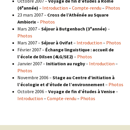
Octobre 2007 –
Voyage de fin d’études à Rome
e
(6
année)
–
Introduction
–
Compte-rendu
–
Photos
23 mars 2007 –
Cross de l’Athénée au Square
Ambiorix
–
Photos
e
Mars 2007 –
Séjour à Butgenbach (3
année)
–
Photos
Mars 2007 –
Séjour à Ovifat
–
Introduction
–
Photos
Février 2007 –
Échange linguistique : accueil de
l’école de Dilsen (4LG/SE2)
–
Photos
Janvier 2007 –
Initiation au rugby
–
Introduction
–
Photos
Novembre 2006 –
Stage au Centre d’initiation à
l’écologie et d’étude de l’environnement
–
Photos
Octobre 2006 –
Voyage de fin d’études à Venise
–
Introduction
–
Compte-rendu
–
Photos