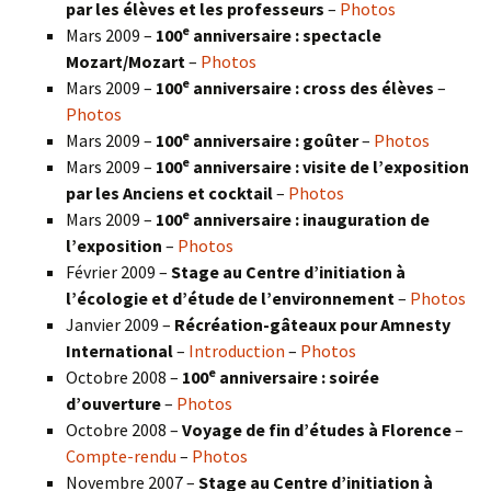
par les élèves et les professeurs
–
Photos
e
Mars 2009 –
100
anniversaire : spectacle
Mozart/Mozart
–
Photos
e
Mars 2009 –
100
anniversaire : cross des élèves
–
Photos
e
Mars 2009 –
100
anniversaire : goûter
–
Photos
e
Mars 2009 –
100
anniversaire : visite de l’exposition
par les Anciens et cocktail
–
Photos
e
Mars 2009 –
100
anniversaire : inauguration de
l’exposition
–
Photos
Février 2009 –
Stage au Centre d’initiation à
l’écologie et d’étude de l’environnement
–
Photos
Janvier 2009 –
Récréation-gâteaux pour Amnesty
International
–
Introduction
–
Photos
e
Octobre 2008 –
100
anniversaire : soirée
d’ouverture
–
Photos
Octobre 2008 –
Voyage de fin d’études à Florence
–
Compte-rendu
–
Photos
Novembre 2007 –
Stage au Centre d’initiation à