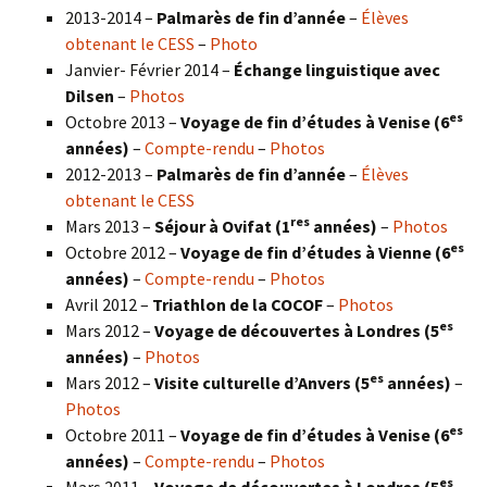
2013-2014 –
Palmarès de fin d’année
–
Élèves
obtenant le CESS
–
Photo
Janvier- Février 2014 –
Échange linguistique avec
Dilsen
–
Photos
es
Octobre 2013 –
Voyage de fin d’études à Venise (6
années)
–
Compte-rendu
–
Photos
2012-2013 –
Palmarès de fin d’année
–
Élèves
obtenant le CESS
res
Mars 2013 –
Séjour à Ovifat (1
années)
–
Photos
es
Octobre 2012 –
Voyage de fin d’études à Vienne (6
années)
–
Compte-rendu
–
Photos
Avril 2012 –
Triathlon de la COCOF
–
Photos
es
Mars 2012 –
Voyage de découvertes à Londres (5
années)
–
Photos
es
Mars 2012 –
Visite culturelle d’Anvers (5
années)
–
Photos
es
Octobre 2011 –
Voyage de fin d’études à Venise (6
années)
–
Compte-rendu
–
Photos
es
Mars 2011 –
Voyage de découvertes à Londres (5