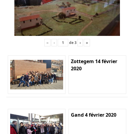
«
‹
de
3
›
»
Zottegem 14 février
2020
Gand 4 février 2020