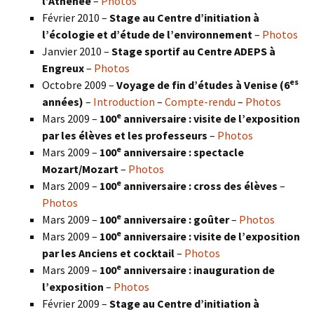
l’Athénée
–
Photos
Février 2010 –
Stage au Centre d’initiation à
l’écologie et d’étude de l’environnement
–
Photos
Janvier 2010 –
Stage sportif au Centre ADEPS à
Engreux
–
Photos
es
Octobre 2009 –
Voyage de fin d’études à Venise (6
années)
–
Introduction
–
Compte-rendu
–
Photos
e
Mars 2009 –
100
anniversaire : visite de l’exposition
par les élèves et les professeurs
–
Photos
e
Mars 2009 –
100
anniversaire : spectacle
Mozart/Mozart
–
Photos
e
Mars 2009 –
100
anniversaire : cross des élèves
–
Photos
e
Mars 2009 –
100
anniversaire : goûter
–
Photos
e
Mars 2009 –
100
anniversaire : visite de l’exposition
par les Anciens et cocktail
–
Photos
e
Mars 2009 –
100
anniversaire : inauguration de
l’exposition
–
Photos
Février 2009 –
Stage au Centre d’initiation à