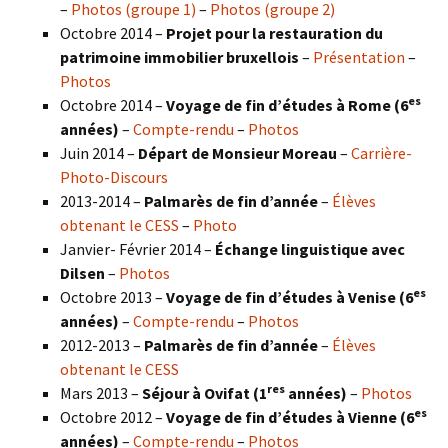
–
Photos (groupe 1)
–
Photos (groupe 2)
Octobre 2014 –
Projet pour la restauration du
patrimoine immobilier bruxellois
–
Présentation
–
Photos
es
Octobre 2014 –
Voyage de fin d’études à Rome (6
années)
–
Compte-rendu
–
Photos
Juin 2014 –
Départ de Monsieur Moreau
–
Carrière-
Photo-Discours
2013-2014 –
Palmarès de fin d’année
–
Élèves
obtenant le CESS
–
Photo
Janvier- Février 2014 –
Échange linguistique avec
Dilsen
–
Photos
es
Octobre 2013 –
Voyage de fin d’études à Venise (6
années)
–
Compte-rendu
–
Photos
2012-2013 –
Palmarès de fin d’année
–
Élèves
obtenant le CESS
res
Mars 2013 –
Séjour à Ovifat (1
années)
–
Photos
es
Octobre 2012 –
Voyage de fin d’études à Vienne (6
années)
–
Compte-rendu
–
Photos