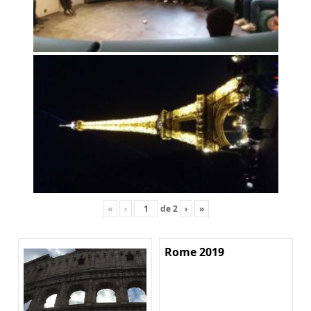
«
‹
de
2
›
»
Rome 2019