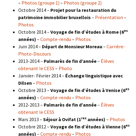
–
Photos (groupe 1)
–
Photos (groupe 2)
Octobre 2014 –
Projet pour la restauration du
patrimoine immobilier bruxellois
–
Présentation
–
Photos
es
Octobre 2014 –
Voyage de fin d’études à Rome (6
années)
–
Compte-rendu
–
Photos
Juin 2014 –
Départ de Monsieur Moreau
–
Carrière-
Photo-Discours
2013-2014 –
Palmarès de fin d’année
–
Élèves
obtenant le CESS
–
Photo
Janvier- Février 2014 –
Échange linguistique avec
Dilsen
–
Photos
es
Octobre 2013 –
Voyage de fin d’études à Venise (6
années)
–
Compte-rendu
–
Photos
2012-2013 –
Palmarès de fin d’année
–
Élèves
obtenant le CESS
res
Mars 2013 –
Séjour à Ovifat (1
années)
–
Photos
es
Octobre 2012 –
Voyage de fin d’études à Vienne (6
années)
–
Compte-rendu
–
Photos