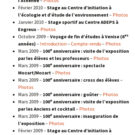
l’Athénée
–
Photos
Février 2010 –
Stage au Centre d’initiation à
l’écologie et d’étude de l’environnement
–
Photos
Janvier 2010 –
Stage sportif au Centre ADEPS à
Engreux
–
Photos
es
Octobre 2009 –
Voyage de fin d’études à Venise (6
années)
–
Introduction
–
Compte-rendu
–
Photos
e
Mars 2009 –
100
anniversaire : visite de l’exposition
par les élèves et les professeurs
–
Photos
e
Mars 2009 –
100
anniversaire : spectacle
Mozart/Mozart
–
Photos
e
Mars 2009 –
100
anniversaire : cross des élèves
–
Photos
e
Mars 2009 –
100
anniversaire : goûter
–
Photos
e
Mars 2009 –
100
anniversaire : visite de l’exposition
par les Anciens et cocktail
–
Photos
e
Mars 2009 –
100
anniversaire : inauguration de
l’exposition
–
Photos
Février 2009 –
Stage au Centre d’initiation à